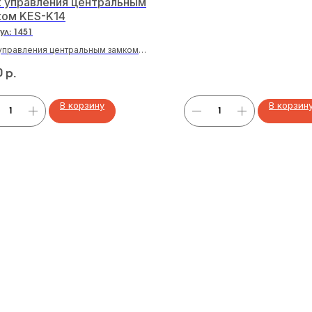
к управления центральным
ком KES-K14
ул:
1451
управления центральным замком
14
0
р.
В корзину
В корзин