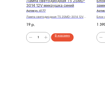
емая
Лампа светодиодная T5 2SMD-
Бло
 REXANT
3014 12V микрушка синий
зам
Артикул:
4177
Артик
=20мм
Лампа светодиодная T5 2SMD-3014 12V
Блок 
микрушка синий
KES-K
19
1 39
р.
В корзину