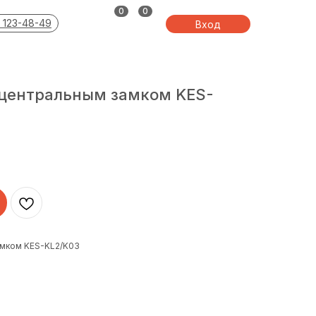
0
0
 123-48-49
Вход
 центральным замком KES-
амком KES-KL2/K03