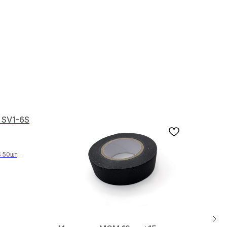
 SV1-6S
 50шт