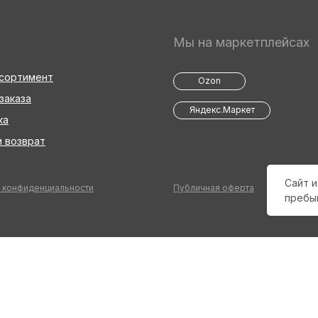
Мы на маркетплейсах
ссортимент
Ozon
заказа
Яндекс.Маркет
ка
 возврат
Сайт и
 конфиденциальности
Публичная оферта
пребы