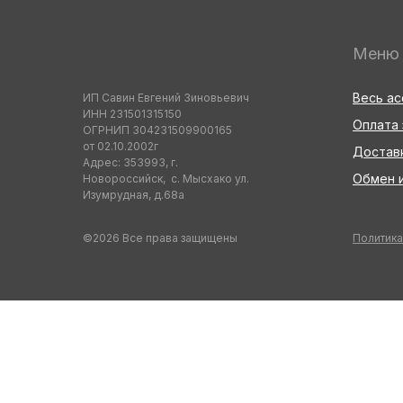
Меню
Весь а
ИП Савин Евгений Зиновьевич
ИНН 231501315150
Оплата 
ОГРНИП 304231509900165
от 02.10.2002г
Достав
Адрес: 353993, г.
Обмен и
Новороссийск, с. Мысхако ул.
Изумрудная, д.68а
©2026 Все права защищены
Политика